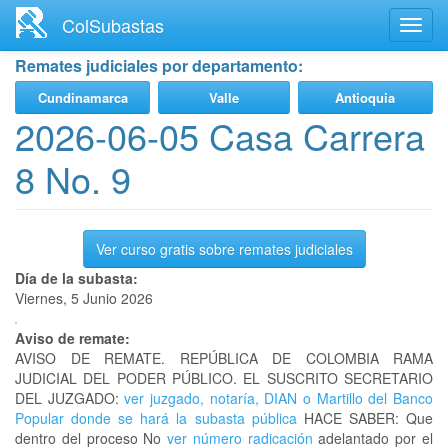
Ir
ColSubastas
Toggl
al
navig
contenido
Remates judiciales por departamento:
principal
Cundinamarca
Valle
Antioquia
2026-06-05 Casa Carrera
8 No. 9
Ver curso gratis sobre remates judiciales
Día de la subasta:
Viernes, 5 Junio 2026
Aviso de remate:
AVISO DE REMATE. REPÚBLICA DE COLOMBIA RAMA
JUDICIAL DEL PODER PÚBLICO. EL SUSCRITO SECRETARIO
DEL JUZGADO:
ver juzgado, notaría, DIAN o Martillo del Banco
Popular donde se hará la subasta pública
HACE SABER: Que
dentro del proceso No
ver número radicación
adelantado por el