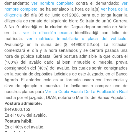
demandante:
ver nombre completo
contra el demandado:
ver
nombre completo
, se ha señalado la hora de la(s)
ver hora de la
diligencia
del día 05 de junio del 2026, para que tenga lugar la
diligencia de remate del siguiente bien: Se trata de un(a) Carrera
8 No. 9 ubicad@ en la ciudad de Dagua departamento de Valle
en la…
ver la dirección exacta
identificad@ con folio de
matrícula:
ver matrícula inmobiliaria o placa del vehículo
.
Avaluad@ en la suma de: ($ 449803152.oo). La licitación
comenzará el día y la hora señalados y se cerrará pasada una
hora de pública subasta. Será postura admisible la que cubra el
(100%) del avalúo dado al bien inmueble o mueble, previa
consignación del (40%) del avalúo, los cuales serán consignados
en la cuenta de depósitos judiciales de este Juzgado, en el Banco
Agrario. El anterior texto es un formato usado con frecuencia y
sirve de ejemplo o muestra. Lo invitamos a comprar uno de
nuestros planes para
Ver La Copia Exacta De La Publicación Real
hecha por el juzgado, DIAN, notaría o Martillo del Banco Popular.
Postura admisible:
$449.803.152
Es el 100% del avalúo.
Postura hábil:
Es el 40% del avalúo.