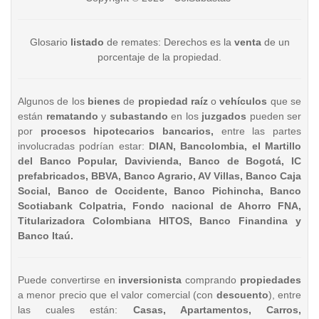
Glosario
listado
de remates: Derechos es la
venta
de un
porcentaje de la propiedad.
Algunos de los
bienes
de
propiedad raíz
o
vehículos
que se
están
rematando
y
subastando
en los
juzgados
pueden ser
por
procesos hipotecarios bancarios,
entre las partes
involucradas podrían estar:
DIAN, Bancolombia, el Martillo
del Banco Popular, Davivienda, Banco de Bogotá, IC
prefabricados, BBVA, Banco Agrario, AV Villas, Banco Caja
Social, Banco de Occidente, Banco Pichincha, Banco
Scotiabank Colpatria, Fondo nacional de Ahorro FNA,
Titularizadora Colombiana HITOS, Banco Finandina y
Banco Itaú.
Puede convertirse en
inversionista
comprando
propiedades
a menor precio que el valor comercial (con
descuento
), entre
las cuales están:
Casas, Apartamentos, Carros,