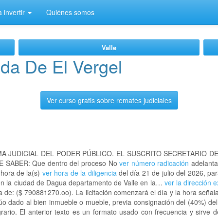
 invertir
Quiénes somos
Valle
da De El Vergel
Ver curso gratis sobre remates judiciales
A JUDICIAL DEL PODER PÚBLICO. EL SUSCRITO SECRETARIO D
 SABER: Que dentro del proceso No
ver número radicación
adelanta
 hora de la(s)
ver hora de la diligencia
del día 21 de julio del 2026, par
 en la ciudad de Dagua departamento de Valle en la…
ver la dirección 
 de: ($ 790881270.oo). La licitación comenzará el día y la hora señal
lúo dado al bien inmueble o mueble, previa consignación del (40%) del
grario. El anterior texto es un formato usado con frecuencia y sirve