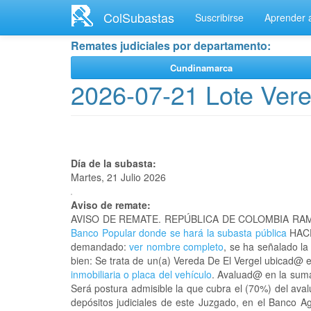
Ir
ColSubastas
Suscribirse
Aprender a
al
contenido
Remates judiciales por departamento:
principal
Cundinamarca
2026-07-21 Lote Vere
Día de la subasta:
Martes, 21 Julio 2026
Aviso de remate:
AVISO DE REMATE. REPÚBLICA DE COLOMBIA RAM
Banco Popular donde se hará la subasta pública
HACE
demandado:
ver nombre completo
, se ha señalado la
bien: Se trata de un(a) Vereda De El Vergel ubicad@
inmobiliaria o placa del vehículo
. Avaluad@ en la suma
Será postura admisible la que cubra el (70%) del ava
depósitos judiciales de este Juzgado, en el Banco A