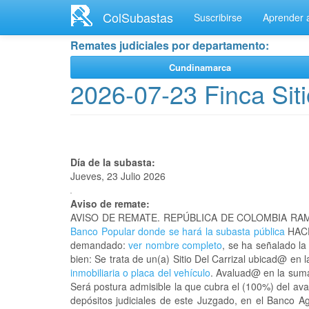
Ir
ColSubastas
Suscribirse
Aprender a
al
contenido
Remates judiciales por departamento:
principal
Cundinamarca
2026-07-23 Finca Siti
Día de la subasta:
Jueves, 23 Julio 2026
Aviso de remate:
AVISO DE REMATE. REPÚBLICA DE COLOMBIA RAM
Banco Popular donde se hará la subasta pública
HACE
demandado:
ver nombre completo
, se ha señalado la
bien: Se trata de un(a) Sitio Del Carrizal ubicad@ en
inmobiliaria o placa del vehículo
. Avaluad@ en la suma
Será postura admisible la que cubra el (100%) del ava
depósitos judiciales de este Juzgado, en el Banco A