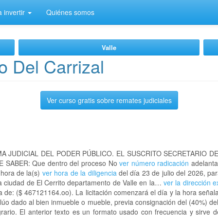
 invertir
Quiénes somos
Valle
o Del Carrizal
Ver curso gratis sobre remates judiciales
A JUDICIAL DEL PODER PÚBLICO. EL SUSCRITO SECRETARIO D
 SABER: Que dentro del proceso No
ver número radicación
adelanta
 hora de la(s)
ver hora de la diligencia
del día 23 de julio del 2026, par
 la ciudad de El Cerrito departamento de Valle en la…
ver la dirección e
 de: ($ 467121164.oo). La licitación comenzará el día y la hora señal
lúo dado al bien inmueble o mueble, previa consignación del (40%) de
grario. El anterior texto es un formato usado con frecuencia y sirve