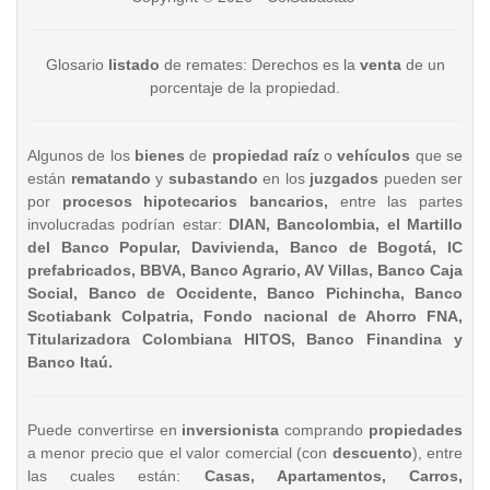
Glosario
listado
de remates: Derechos es la
venta
de un
porcentaje de la propiedad.
Algunos de los
bienes
de
propiedad raíz
o
vehículos
que se
están
rematando
y
subastando
en los
juzgados
pueden ser
por
procesos hipotecarios bancarios,
entre las partes
involucradas podrían estar:
DIAN, Bancolombia, el Martillo
del Banco Popular, Davivienda, Banco de Bogotá, IC
prefabricados, BBVA, Banco Agrario, AV Villas, Banco Caja
Social, Banco de Occidente, Banco Pichincha, Banco
Scotiabank Colpatria, Fondo nacional de Ahorro FNA,
Titularizadora Colombiana HITOS, Banco Finandina y
Banco Itaú.
Puede convertirse en
inversionista
comprando
propiedades
a menor precio que el valor comercial (con
descuento
), entre
las cuales están:
Casas, Apartamentos, Carros,