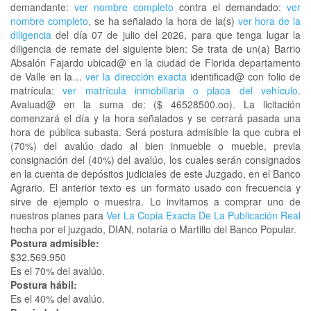
demandante:
ver nombre completo
contra el demandado:
ver
nombre completo
, se ha señalado la hora de la(s)
ver hora de la
diligencia
del día 07 de julio del 2026, para que tenga lugar la
diligencia de remate del siguiente bien: Se trata de un(a) Barrio
Absalón Fajardo ubicad@ en la ciudad de Florida departamento
de Valle en la…
ver la dirección exacta
identificad@ con folio de
matrícula:
ver matrícula inmobiliaria o placa del vehículo
.
Avaluad@ en la suma de: ($ 46528500.oo). La licitación
comenzará el día y la hora señalados y se cerrará pasada una
hora de pública subasta. Será postura admisible la que cubra el
(70%) del avalúo dado al bien inmueble o mueble, previa
consignación del (40%) del avalúo, los cuales serán consignados
en la cuenta de depósitos judiciales de este Juzgado, en el Banco
Agrario. El anterior texto es un formato usado con frecuencia y
sirve de ejemplo o muestra. Lo invitamos a comprar uno de
nuestros planes para
Ver La Copia Exacta De La Publicación Real
hecha por el juzgado, DIAN, notaría o Martillo del Banco Popular.
Postura admisible:
$32.569.950
Es el 70% del avalúo.
Postura hábil:
Es el 40% del avalúo.