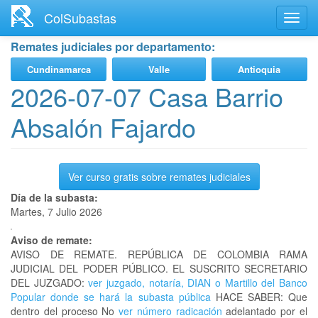
Ir
ColSubastas
Toggl
al
navig
contenido
Remates judiciales por departamento:
principal
Cundinamarca
Valle
Antioquia
2026-07-07 Casa Barrio
Absalón Fajardo
Ver curso gratis sobre remates judiciales
Día de la subasta:
Martes, 7 Julio 2026
Aviso de remate:
AVISO DE REMATE. REPÚBLICA DE COLOMBIA RAMA
JUDICIAL DEL PODER PÚBLICO. EL SUSCRITO SECRETARIO
DEL JUZGADO:
ver juzgado, notaría, DIAN o Martillo del Banco
Popular donde se hará la subasta pública
HACE SABER: Que
dentro del proceso No
ver número radicación
adelantado por el