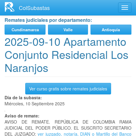
Ir
ColSubastas
Toggl
al
navig
contenido
Remates judiciales por departamento:
principal
Cundinamarca
Valle
Antioquia
2025-09-10 Apartamento
Conjunto Residencial Los
Naranjos
Ver curso gratis sobre remates judiciales
Día de la subasta:
Miércoles, 10 Septiembre 2025
Aviso de remate:
AVISO DE REMATE. REPÚBLICA DE COLOMBIA RAMA
JUDICIAL DEL PODER PÚBLICO. EL SUSCRITO SECRETARIO
DEL JUZGADO:
ver juzgado, notaría, DIAN o Martillo del Banco