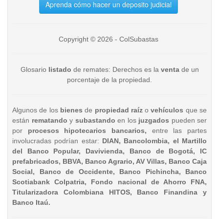
Aprenda cómo hacer un deposito judicial
Copyright © 2026 - ColSubastas
Glosario
listado
de remates: Derechos es la
venta
de un
porcentaje de la propiedad.
Algunos de los
bienes
de
propiedad raíz
o
vehículos
que se
están
rematando
y
subastando
en los
juzgados
pueden ser
por
procesos hipotecarios bancarios,
entre las partes
involucradas podrían estar:
DIAN, Bancolombia, el Martillo
del Banco Popular, Davivienda, Banco de Bogotá, IC
prefabricados, BBVA, Banco Agrario, AV Villas, Banco Caja
Social, Banco de Occidente, Banco Pichincha, Banco
Scotiabank Colpatria, Fondo nacional de Ahorro FNA,
Titularizadora Colombiana HITOS, Banco Finandina y
Banco Itaú.