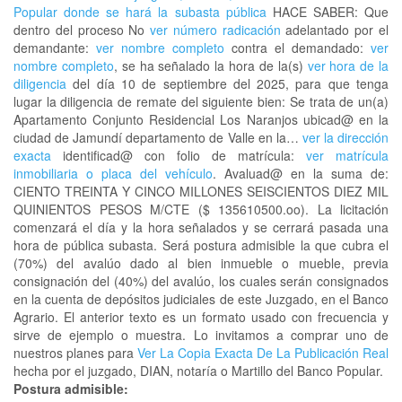
Popular donde se hará la subasta pública
HACE SABER: Que
dentro del proceso No
ver número radicación
adelantado por el
demandante:
ver nombre completo
contra el demandado:
ver
nombre completo
, se ha señalado la hora de la(s)
ver hora de la
diligencia
del día 10 de septiembre del 2025, para que tenga
lugar la diligencia de remate del siguiente bien: Se trata de un(a)
Apartamento Conjunto Residencial Los Naranjos ubicad@ en la
ciudad de Jamundí departamento de Valle en la…
ver la dirección
exacta
identificad@ con folio de matrícula:
ver matrícula
inmobiliaria o placa del vehículo
. Avaluad@ en la suma de:
CIENTO TREINTA Y CINCO MILLONES SEISCIENTOS DIEZ MIL
QUINIENTOS PESOS M/CTE ($ 135610500.oo). La licitación
comenzará el día y la hora señalados y se cerrará pasada una
hora de pública subasta. Será postura admisible la que cubra el
(70%) del avalúo dado al bien inmueble o mueble, previa
consignación del (40%) del avalúo, los cuales serán consignados
en la cuenta de depósitos judiciales de este Juzgado, en el Banco
Agrario. El anterior texto es un formato usado con frecuencia y
sirve de ejemplo o muestra. Lo invitamos a comprar uno de
nuestros planes para
Ver La Copia Exacta De La Publicación Real
hecha por el juzgado, DIAN, notaría o Martillo del Banco Popular.
Postura admisible: