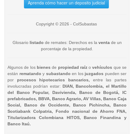
Aprenda cómo hacer un deposito judicial
Copyright © 2026 - ColSubastas
Glosario
listado
de remates: Derechos es la
venta
de un
porcentaje de la propiedad.
Algunos de los
bienes
de
propiedad raíz
o
vehículos
que se
están
rematando
y
subastando
en los
juzgados
pueden ser
por
procesos hipotecarios bancarios,
entre las partes
involucradas podrían estar:
DIAN, Bancolombia, el Martillo
del Banco Popular, Davivienda, Banco de Bogotá, IC
prefabricados, BBVA, Banco Agrario, AV Villas, Banco Caja
Social, Banco de Occidente, Banco Pichincha, Banco
Scotiabank Colpatria, Fondo nacional de Ahorro FNA,
Titularizadora Colombiana HITOS, Banco Finandina y
Banco Itaú.