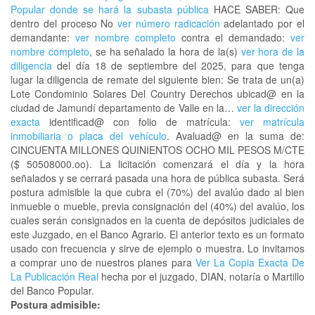
Popular donde se hará la subasta pública
HACE SABER: Que
dentro del proceso No
ver número radicación
adelantado por el
demandante:
ver nombre completo
contra el demandado:
ver
nombre completo
, se ha señalado la hora de la(s)
ver hora de la
diligencia
del día 18 de septiembre del 2025, para que tenga
lugar la diligencia de remate del siguiente bien: Se trata de un(a)
Lote Condominio Solares Del Country Derechos ubicad@ en la
ciudad de Jamundí departamento de Valle en la…
ver la dirección
exacta
identificad@ con folio de matrícula:
ver matrícula
inmobiliaria o placa del vehículo
. Avaluad@ en la suma de:
CINCUENTA MILLONES QUINIENTOS OCHO MIL PESOS M/CTE
($ 50508000.oo). La licitación comenzará el día y la hora
señalados y se cerrará pasada una hora de pública subasta. Será
postura admisible la que cubra el (70%) del avalúo dado al bien
inmueble o mueble, previa consignación del (40%) del avalúo, los
cuales serán consignados en la cuenta de depósitos judiciales de
este Juzgado, en el Banco Agrario. El anterior texto es un formato
usado con frecuencia y sirve de ejemplo o muestra. Lo invitamos
a comprar uno de nuestros planes para
Ver La Copia Exacta De
La Publicación Real
hecha por el juzgado, DIAN, notaría o Martillo
del Banco Popular.
Postura admisible: