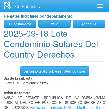
Ir
ColSubastas
Toggl
al
navig
contenido
Remates judiciales por departamento:
principal
Cundinamarca
Valle
Antioquia
2025-09-18 Lote
Condominio Solares Del
Country Derechos
Ver curso gratis sobre remates judiciales
Día de la subasta:
Jueves, 18 Septiembre 2025
Aviso de remate:
AVISO DE REMATE. REPÚBLICA DE COLOMBIA RAMA
JUDICIAL DEL PODER PÚBLICO. EL SUSCRITO SECRETARIO
DEL JUZGADO:
ver juzgado, notaría, DIAN o Martillo del Banco