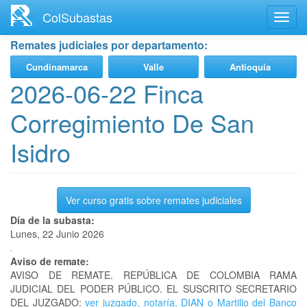
Ir
ColSubastas
Toggl
al
navig
contenido
Remates judiciales por departamento:
principal
Cundinamarca
Valle
Antioquia
2026-06-22 Finca
Corregimiento De San
Isidro
Ver curso gratis sobre remates judiciales
Día de la subasta:
Lunes, 22 Junio 2026
Aviso de remate:
AVISO DE REMATE. REPÚBLICA DE COLOMBIA RAMA
JUDICIAL DEL PODER PÚBLICO. EL SUSCRITO SECRETARIO
DEL JUZGADO:
ver juzgado, notaría, DIAN o Martillo del Banco