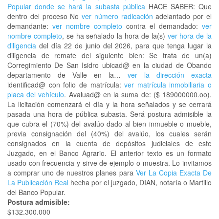
Popular donde se hará la subasta pública
HACE SABER: Que
dentro del proceso No
ver número radicación
adelantado por el
demandante:
ver nombre completo
contra el demandado:
ver
nombre completo
, se ha señalado la hora de la(s)
ver hora de la
diligencia
del día 22 de junio del 2026, para que tenga lugar la
diligencia de remate del siguiente bien: Se trata de un(a)
Corregimiento De San Isidro ubicad@ en la ciudad de Obando
departamento de Valle en la…
ver la dirección exacta
identificad@ con folio de matrícula:
ver matrícula inmobiliaria o
placa del vehículo
. Avaluad@ en la suma de: ($ 189000000.oo).
La licitación comenzará el día y la hora señalados y se cerrará
pasada una hora de pública subasta. Será postura admisible la
que cubra el (70%) del avalúo dado al bien inmueble o mueble,
previa consignación del (40%) del avalúo, los cuales serán
consignados en la cuenta de depósitos judiciales de este
Juzgado, en el Banco Agrario. El anterior texto es un formato
usado con frecuencia y sirve de ejemplo o muestra. Lo invitamos
a comprar uno de nuestros planes para
Ver La Copia Exacta De
La Publicación Real
hecha por el juzgado, DIAN, notaría o Martillo
del Banco Popular.
Postura admisible:
$132.300.000