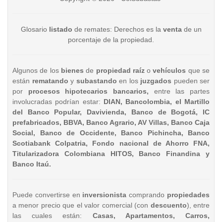
Glosario
listado
de remates: Derechos es la
venta
de un
porcentaje de la propiedad.
Algunos de los
bienes
de
propiedad raíz
o
vehículos
que se
están
rematando
y
subastando
en los
juzgados
pueden ser
por
procesos hipotecarios bancarios,
entre las partes
involucradas podrían estar:
DIAN, Bancolombia, el Martillo
del Banco Popular, Davivienda, Banco de Bogotá, IC
prefabricados, BBVA, Banco Agrario, AV Villas, Banco Caja
Social, Banco de Occidente, Banco Pichincha, Banco
Scotiabank Colpatria, Fondo nacional de Ahorro FNA,
Titularizadora Colombiana HITOS, Banco Finandina y
Banco Itaú.
Puede convertirse en
inversionista
comprando
propiedades
a menor precio que el valor comercial (con
descuento
), entre
las cuales están:
Casas, Apartamentos, Carros,