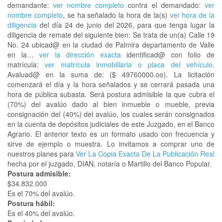
demandante:
ver nombre completo
contra el demandado:
ver
nombre completo
, se ha señalado la hora de la(s)
ver hora de la
diligencia
del día 24 de junio del 2026, para que tenga lugar la
diligencia de remate del siguiente bien: Se trata de un(a) Calle 19
No. 24 ubicad@ en la ciudad de Palmira departamento de Valle
en la…
ver la dirección exacta
identificad@ con folio de
matrícula:
ver matrícula inmobiliaria o placa del vehículo
.
Avaluad@ en la suma de: ($ 49760000.oo). La licitación
comenzará el día y la hora señalados y se cerrará pasada una
hora de pública subasta. Será postura admisible la que cubra el
(70%) del avalúo dado al bien inmueble o mueble, previa
consignación del (40%) del avalúo, los cuales serán consignados
en la cuenta de depósitos judiciales de este Juzgado, en el Banco
Agrario. El anterior texto es un formato usado con frecuencia y
sirve de ejemplo o muestra. Lo invitamos a comprar uno de
nuestros planes para
Ver La Copia Exacta De La Publicación Real
hecha por el juzgado, DIAN, notaría o Martillo del Banco Popular.
Postura admisible:
$34.832.000
Es el 70% del avalúo.
Postura hábil:
Es el 40% del avalúo.