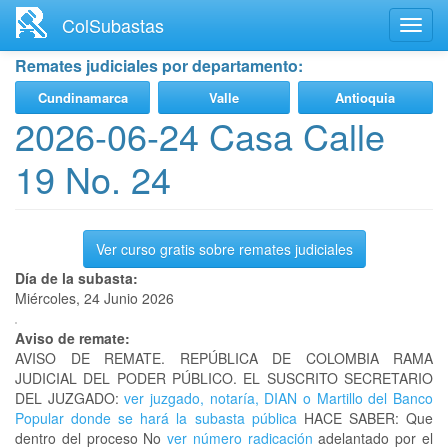
Ir
ColSubastas
Toggl
al
navig
contenido
Remates judiciales por departamento:
principal
Cundinamarca
Valle
Antioquia
2026-06-24 Casa Calle
19 No. 24
Ver curso gratis sobre remates judiciales
Día de la subasta:
Miércoles, 24 Junio 2026
Aviso de remate:
AVISO DE REMATE. REPÚBLICA DE COLOMBIA RAMA
JUDICIAL DEL PODER PÚBLICO. EL SUSCRITO SECRETARIO
DEL JUZGADO:
ver juzgado, notaría, DIAN o Martillo del Banco
Popular donde se hará la subasta pública
HACE SABER: Que
dentro del proceso No
ver número radicación
adelantado por el