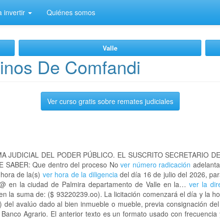
 invertir
Quiénes somos
Valle
inos De Comfandi
Ver curso gratis sobre remates judiciales
A JUDICIAL DEL PODER PÚBLICO. EL SUSCRITO SECRETARIO D
 SABER: Que dentro del proceso No
ver número radicación
adelanta
 hora de la(s)
ver hora de la diligencia
del día 16 de julio del 2026, par
d@ en la ciudad de Palmira departamento de Valle en la…
ver la di
n la suma de: ($ 93220239.oo). La licitación comenzará el día y la h
) del avalúo dado al bien inmueble o mueble, previa consignación del
l Banco Agrario. El anterior texto es un formato usado con frecuencia