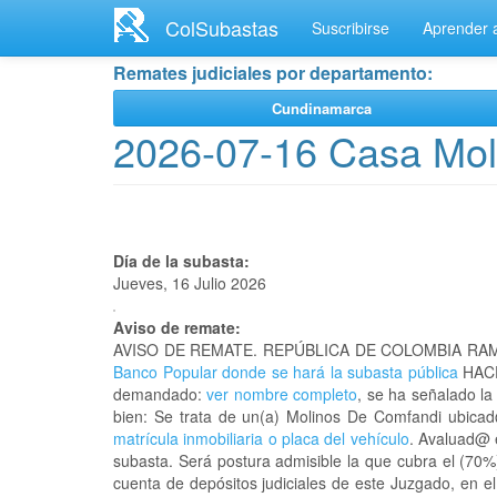
Ir
ColSubastas
Suscribirse
Aprender a
al
contenido
Remates judiciales por departamento:
principal
Cundinamarca
2026-07-16 Casa Mol
Día de la subasta:
Jueves, 16 Julio 2026
Aviso de remate:
AVISO DE REMATE. REPÚBLICA DE COLOMBIA RAM
Banco Popular donde se hará la subasta pública
HACE
demandado:
ver nombre completo
, se ha señalado la
bien: Se trata de un(a) Molinos De Comfandi ubica
matrícula inmobiliaria o placa del vehículo
. Avaluad@ e
subasta. Será postura admisible la que cubra el (70%
cuenta de depósitos judiciales de este Juzgado, en e