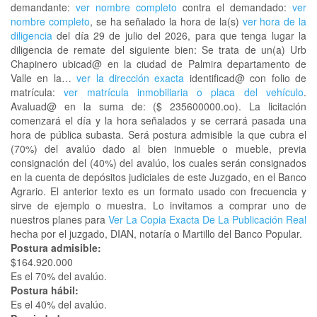
demandante:
ver nombre completo
contra el demandado:
ver
nombre completo
, se ha señalado la hora de la(s)
ver hora de la
diligencia
del día 29 de julio del 2026, para que tenga lugar la
diligencia de remate del siguiente bien: Se trata de un(a) Urb
Chapinero ubicad@ en la ciudad de Palmira departamento de
Valle en la…
ver la dirección exacta
identificad@ con folio de
matrícula:
ver matrícula inmobiliaria o placa del vehículo
.
Avaluad@ en la suma de: ($ 235600000.oo). La licitación
comenzará el día y la hora señalados y se cerrará pasada una
hora de pública subasta. Será postura admisible la que cubra el
(70%) del avalúo dado al bien inmueble o mueble, previa
consignación del (40%) del avalúo, los cuales serán consignados
en la cuenta de depósitos judiciales de este Juzgado, en el Banco
Agrario. El anterior texto es un formato usado con frecuencia y
sirve de ejemplo o muestra. Lo invitamos a comprar uno de
nuestros planes para
Ver La Copia Exacta De La Publicación Real
hecha por el juzgado, DIAN, notaría o Martillo del Banco Popular.
Postura admisible:
$164.920.000
Es el 70% del avalúo.
Postura hábil:
Es el 40% del avalúo.