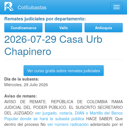
Ir
ColSubastas
Toggl
al
navig
contenido
Remates judiciales por departamento:
principal
Cundinamarca
Valle
Antioquia
2026-07-29 Casa Urb
Chapinero
Ver curso gratis sobre remates judiciales
Día de la subasta:
Miércoles, 29 Julio 2026
Aviso de remate:
AVISO DE REMATE. REPÚBLICA DE COLOMBIA RAMA
JUDICIAL DEL PODER PÚBLICO. EL SUSCRITO SECRETARIO
DEL JUZGADO:
ver juzgado, notaría, DIAN o Martillo del Banco
Popular donde se hará la subasta pública
HACE SABER: Que
dentro del proceso No
ver número radicación
adelantado por el