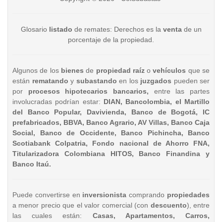
Glosario
listado
de remates: Derechos es la
venta
de un
porcentaje de la propiedad.
Algunos de los
bienes
de
propiedad raíz
o
vehículos
que se
están
rematando
y
subastando
en los
juzgados
pueden ser
por
procesos hipotecarios bancarios,
entre las partes
involucradas podrían estar:
DIAN, Bancolombia, el Martillo
del Banco Popular, Davivienda, Banco de Bogotá, IC
prefabricados, BBVA, Banco Agrario, AV Villas, Banco Caja
Social, Banco de Occidente, Banco Pichincha, Banco
Scotiabank Colpatria, Fondo nacional de Ahorro FNA,
Titularizadora Colombiana HITOS, Banco Finandina y
Banco Itaú.
Puede convertirse en
inversionista
comprando
propiedades
a menor precio que el valor comercial (con
descuento
), entre
las cuales están:
Casas, Apartamentos, Carros,