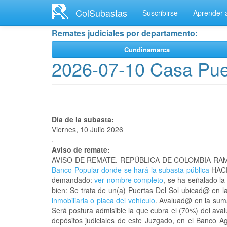
Ir
ColSubastas
Suscribirse
Aprender a
al
contenido
Remates judiciales por departamento:
principal
Cundinamarca
2026-07-10 Casa Pue
Día de la subasta:
Viernes, 10 Julio 2026
Aviso de remate:
AVISO DE REMATE. REPÚBLICA DE COLOMBIA RAM
Banco Popular donde se hará la subasta pública
HACE
demandado:
ver nombre completo
, se ha señalado la
bien: Se trata de un(a) Puertas Del Sol ubicad@ en 
inmobiliaria o placa del vehículo
. Avaluad@ en la suma
Será postura admisible la que cubra el (70%) del ava
depósitos judiciales de este Juzgado, en el Banco A