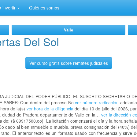
 invertir
Quiénes somos
Valle
rtas Del Sol
Ver curso gratis sobre remates judiciales
A JUDICIAL DEL PODER PÚBLICO. EL SUSCRITO SECRETARIO D
 SABER: Que dentro del proceso No
ver número radicación
adelanta
 hora de la(s)
ver hora de la diligencia
del día 10 de julio del 2026, par
la ciudad de Pradera departamento de Valle en la…
ver la dirección e
 de: ($ 69917500.oo). La licitación comenzará el día y la hora señal
lúo dado al bien inmueble o mueble, previa consignación del (40%) del
grario. El anterior texto es un formato usado con frecuencia y sirve