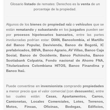
Glosario
listado
de remates: Derechos es la
venta
de un
porcentaje de la propiedad.
Algunos de los
bienes
de
propiedad raíz
o
vehículos
que se
están
rematando
y
subastando
en los
juzgados
pueden ser
por
procesos hipotecarios bancarios,
entre las partes
involucradas podrían estar:
DIAN, Bancolombia, el Martillo
del Banco Popular, Davivienda, Banco de Bogotá, IC
prefabricados, BBVA, Banco Agrario, AV Villas, Banco Caja
Social, Banco de Occidente, Banco Pichincha, Banco
Scotiabank Colpatria, Fondo nacional de Ahorro FNA,
Titularizadora Colombiana HITOS, Banco Finandina y
Banco Itaú.
Puede convertirse en
inversionista
comprando
propiedades
a menor precio que el valor comercial (con
descuento
), entre
las cuales están:
Casas, Apartamentos, Carros,
Camionetas, Locales Comerciales, Lotes, Terrenos,
Motos, Fincas, Oficinas, Bodegas, Edificios,