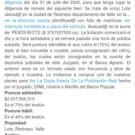
diligencia
del día 31 de julio del 2025, para que tenga lugar la
diligencia de remate del siguiente bien: Se trata de un(a) Lote
ubicad@ en la ciudad de Restrepo departamento de Valle en la…
ver la dirección exacta
identificad@ con folio de matrícula:
ver
matrícula inmobiliaria o placa del vehículo
. Avaluad@ en la suma
de: PESOS M/CTE ($ 3767937593.oo). La licitación comenzará el
día y la hora señalados y se cerrará pasada una hora de pública
subasta. Será postura admisible la que cubra el (70%) del avalúo
dado al bien inmueble o mueble, previa consignación del (40%)
del avalúo, los cuales serán consignados en la cuenta de
depósitos judiciales de este Juzgado, en el Banco Agrario. El
anterior texto es un formato usado con frecuencia y sirve de
ejemplo o muestra. Lo invitamos a comprar uno de nuestros
planes para
Ver La Copia Exacta De La Publicación Real
hecha
por el juzgado, DIAN, notaría o Martillo del Banco Popular.
Postura admisible:
$2.637.556.315
Es el 70% del avalúo.
Postura hábil:
Es el 40% del avalúo.
Propiedad:
Lote, Restrepo, Valle
Avalúo: