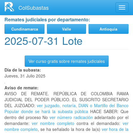
Ir
ColSubastas
Toggl
al
navig
contenido
Remates judiciales por departamento:
principal
Cundinamarca
Valle
Antioquia
2025-07-31 Lote
Ver curso gratis sobre remates judiciales
Día de la subasta:
Jueves, 31 Julio 2025
Aviso de remate:
AVISO DE REMATE. REPÚBLICA DE COLOMBIA RAMA
JUDICIAL DEL PODER PÚBLICO. EL SUSCRITO SECRETARIO
DEL JUZGADO:
ver juzgado, notaría, DIAN o Martillo del Banco
Popular donde se hará la subasta pública
HACE SABER: Que
dentro del proceso No
ver número radicación
adelantado por el
demandante:
ver nombre completo
contra el demandado:
ver
nombre completo
, se ha señalado la hora de la(s)
ver hora de la