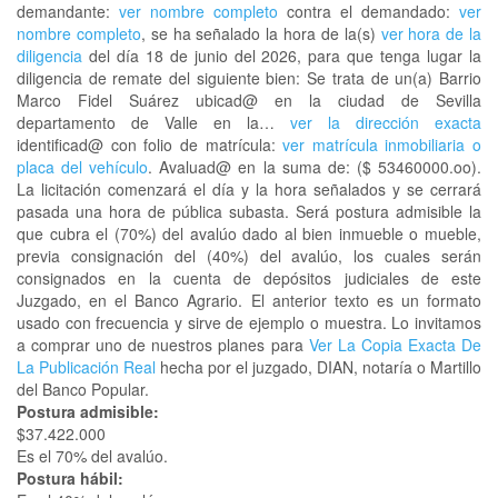
demandante:
ver nombre completo
contra el demandado:
ver
nombre completo
, se ha señalado la hora de la(s)
ver hora de la
diligencia
del día 18 de junio del 2026, para que tenga lugar la
diligencia de remate del siguiente bien: Se trata de un(a) Barrio
Marco Fidel Suárez ubicad@ en la ciudad de Sevilla
departamento de Valle en la…
ver la dirección exacta
identificad@ con folio de matrícula:
ver matrícula inmobiliaria o
placa del vehículo
. Avaluad@ en la suma de: ($ 53460000.oo).
La licitación comenzará el día y la hora señalados y se cerrará
pasada una hora de pública subasta. Será postura admisible la
que cubra el (70%) del avalúo dado al bien inmueble o mueble,
previa consignación del (40%) del avalúo, los cuales serán
consignados en la cuenta de depósitos judiciales de este
Juzgado, en el Banco Agrario. El anterior texto es un formato
usado con frecuencia y sirve de ejemplo o muestra. Lo invitamos
a comprar uno de nuestros planes para
Ver La Copia Exacta De
La Publicación Real
hecha por el juzgado, DIAN, notaría o Martillo
del Banco Popular.
Postura admisible:
$37.422.000
Es el 70% del avalúo.
Postura hábil: