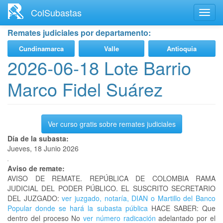
Ir
ColSubastas
Toggl
al
navig
contenido
Remates judiciales por departamento:
principal
Cundinamarca
Valle
Antioquia
2026-06-18 Lote Barrio
Marco Fidel Suárez
Ver curso gratis sobre remates judiciales
Día de la subasta:
Jueves, 18 Junio 2026
Aviso de remate:
AVISO DE REMATE. REPÚBLICA DE COLOMBIA RAMA
JUDICIAL DEL PODER PÚBLICO. EL SUSCRITO SECRETARIO
DEL JUZGADO:
ver juzgado, notaría, DIAN o Martillo del Banco
Popular donde se hará la subasta pública
HACE SABER: Que
dentro del proceso No
ver número radicación
adelantado por el