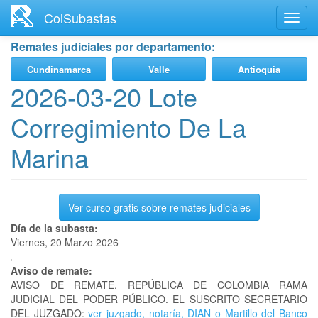
Ir
ColSubastas
Toggl
al
navig
contenido
Remates judiciales por departamento:
principal
Cundinamarca
Valle
Antioquia
2026-03-20 Lote
Corregimiento De La
Marina
Ver curso gratis sobre remates judiciales
Día de la subasta:
Viernes, 20 Marzo 2026
Aviso de remate:
AVISO DE REMATE. REPÚBLICA DE COLOMBIA RAMA
JUDICIAL DEL PODER PÚBLICO. EL SUSCRITO SECRETARIO
DEL JUZGADO:
ver juzgado, notaría, DIAN o Martillo del Banco