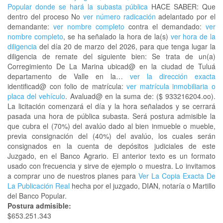
Popular donde se hará la subasta pública
HACE SABER: Que
dentro del proceso No
ver número radicación
adelantado por el
demandante:
ver nombre completo
contra el demandado:
ver
nombre completo
, se ha señalado la hora de la(s)
ver hora de la
diligencia
del día 20 de marzo del 2026, para que tenga lugar la
diligencia de remate del siguiente bien: Se trata de un(a)
Corregimiento De La Marina ubicad@ en la ciudad de Tuluá
departamento de Valle en la…
ver la dirección exacta
identificad@ con folio de matrícula:
ver matrícula inmobiliaria o
placa del vehículo
. Avaluad@ en la suma de: ($ 933216204.oo).
La licitación comenzará el día y la hora señalados y se cerrará
pasada una hora de pública subasta. Será postura admisible la
que cubra el (70%) del avalúo dado al bien inmueble o mueble,
previa consignación del (40%) del avalúo, los cuales serán
consignados en la cuenta de depósitos judiciales de este
Juzgado, en el Banco Agrario. El anterior texto es un formato
usado con frecuencia y sirve de ejemplo o muestra. Lo invitamos
a comprar uno de nuestros planes para
Ver La Copia Exacta De
La Publicación Real
hecha por el juzgado, DIAN, notaría o Martillo
del Banco Popular.
Postura admisible:
$653.251.343