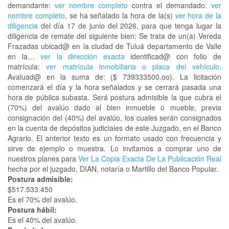
demandante:
ver nombre completo
contra el demandado:
ver
nombre completo
, se ha señalado la hora de la(s)
ver hora de la
diligencia
del día 17 de junio del 2026, para que tenga lugar la
diligencia de remate del siguiente bien: Se trata de un(a) Vereda
Frazadas ubicad@ en la ciudad de Tuluá departamento de Valle
en la…
ver la dirección exacta
identificad@ con folio de
matrícula:
ver matrícula inmobiliaria o placa del vehículo
.
Avaluad@ en la suma de: ($ 739333500.oo). La licitación
comenzará el día y la hora señalados y se cerrará pasada una
hora de pública subasta. Será postura admisible la que cubra el
(70%) del avalúo dado al bien inmueble o mueble, previa
consignación del (40%) del avalúo, los cuales serán consignados
en la cuenta de depósitos judiciales de este Juzgado, en el Banco
Agrario. El anterior texto es un formato usado con frecuencia y
sirve de ejemplo o muestra. Lo invitamos a comprar uno de
nuestros planes para
Ver La Copia Exacta De La Publicación Real
hecha por el juzgado, DIAN, notaría o Martillo del Banco Popular.
Postura admisible:
$517.533.450
Es el 70% del avalúo.
Postura hábil:
Es el 40% del avalúo.