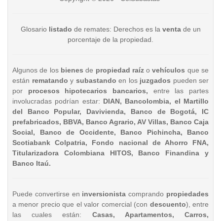
Glosario
listado
de remates: Derechos es la
venta
de un
porcentaje de la propiedad.
Algunos de los
bienes
de
propiedad raíz
o
vehículos
que se
están
rematando
y
subastando
en los
juzgados
pueden ser
por
procesos hipotecarios bancarios,
entre las partes
involucradas podrían estar:
DIAN, Bancolombia, el Martillo
del Banco Popular, Davivienda, Banco de Bogotá, IC
prefabricados, BBVA, Banco Agrario, AV Villas, Banco Caja
Social, Banco de Occidente, Banco Pichincha, Banco
Scotiabank Colpatria, Fondo nacional de Ahorro FNA,
Titularizadora Colombiana HITOS, Banco Finandina y
Banco Itaú.
Puede convertirse en
inversionista
comprando
propiedades
a menor precio que el valor comercial (con
descuento
), entre
las cuales están:
Casas, Apartamentos, Carros,