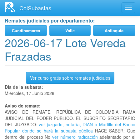
Ir
ColSubastas
Toggl
al
navig
contenido
Remates judiciales por departamento:
principal
Cundinamarca
Valle
Antioquia
2026-06-17 Lote Vereda
Frazadas
Ver curso gratis sobre remates judiciales
Día de la subasta:
Miércoles, 17 Junio 2026
Aviso de remate:
AVISO DE REMATE. REPÚBLICA DE COLOMBIA RAMA
JUDICIAL DEL PODER PÚBLICO. EL SUSCRITO SECRETARIO
DEL JUZGADO:
ver juzgado, notaría, DIAN o Martillo del Banco
Popular donde se hará la subasta pública
HACE SABER: Que
dentro del proceso No
ver número radicación
adelantado por el