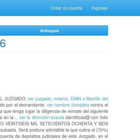
Crear mi cuenta
Ingresar
Antioquia
16
EL JUZGADO:
ver juzgado, notaría, DIAN o Martillo del
do por el demandante:
ver nombre completo
contra el
a que tenga lugar la diligencia de remate del siguiente
uia en la…
ver la dirección exacta
identificad@ con folio
NTO VEINTISEIS MIL SETECIENTOS OCHENTA Y SEIS
subasta. Será postura admisible la que cubra el (70%)
cuenta de depósitos judiciales de este Juzgado, en el