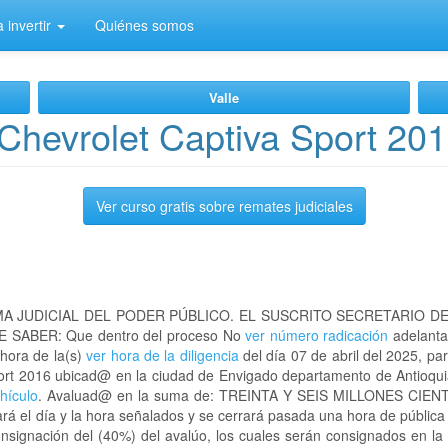
 invertir
Quiénes somos
Valle
Chevrolet Captiva Sport 20
Ver curso gratis sobre remates judiciales
A JUDICIAL DEL PODER PÚBLICO. EL SUSCRITO SECRETARIO D
 SABER: Que dentro del proceso No
ver número radicación
adelanta
 hora de la(s)
ver hora de la diligencia
del día 07 de abril del 2025, par
Sport 2016 ubicad@ en la ciudad de Envigado departamento de Antioq
ehículo
. Avaluad@ en la suma de: TREINTA Y SEIS MILLONES CIE
 el día y la hora señalados y se cerrará pasada una hora de pública 
nsignación del (40%) del avalúo, los cuales serán consignados en la 