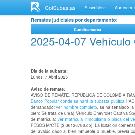
Ir
ColSubastas
Suscribirse
Aprender a
al
contenido
Remates judiciales por departamento:
principal
Cundinamarca
2025-04-07 Vehículo 
Día de la subasta:
Lunes, 7 Abril 2025
Aviso de remate:
AVISO DE REMATE. REPÚBLICA DE COLOMBIA RAM
Banco Popular donde se hará la subasta pública
HACE
demandado:
ver nombre completo
, se ha señalado la
bien: Se trata de un(a) Vehículo Chevrolet Captiva 
de matrícula:
ver matrícula inmobiliaria o placa del v
PESOS M/CTE ($ 36126786.oo). La licitación comenzará
del avalúo dado al bien inmueble o mueble, previa co