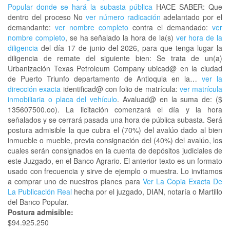
Popular donde se hará la subasta pública
HACE SABER: Que
dentro del proceso No
ver número radicación
adelantado por el
demandante:
ver nombre completo
contra el demandado:
ver
nombre completo
, se ha señalado la hora de la(s)
ver hora de la
diligencia
del día 17 de junio del 2026, para que tenga lugar la
diligencia de remate del siguiente bien: Se trata de un(a)
Urbanización Texas Petroleum Company ubicad@ en la ciudad
de Puerto Triunfo departamento de Antioquia en la…
ver la
dirección exacta
identificad@ con folio de matrícula:
ver matrícula
inmobiliaria o placa del vehículo
. Avaluad@ en la suma de: ($
135607500.oo). La licitación comenzará el día y la hora
señalados y se cerrará pasada una hora de pública subasta. Será
postura admisible la que cubra el (70%) del avalúo dado al bien
inmueble o mueble, previa consignación del (40%) del avalúo, los
cuales serán consignados en la cuenta de depósitos judiciales de
este Juzgado, en el Banco Agrario. El anterior texto es un formato
usado con frecuencia y sirve de ejemplo o muestra. Lo invitamos
a comprar uno de nuestros planes para
Ver La Copia Exacta De
La Publicación Real
hecha por el juzgado, DIAN, notaría o Martillo
del Banco Popular.
Postura admisible:
$94.925.250