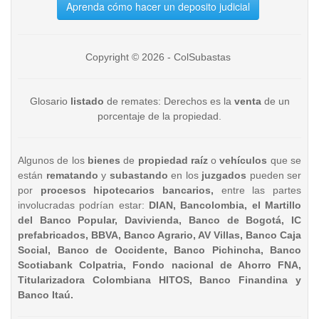
Aprenda cómo hacer un deposito judicial
Copyright © 2026 - ColSubastas
Glosario
listado
de remates: Derechos es la
venta
de un
porcentaje de la propiedad.
Algunos de los
bienes
de
propiedad raíz
o
vehículos
que se
están
rematando
y
subastando
en los
juzgados
pueden ser
por
procesos hipotecarios bancarios,
entre las partes
involucradas podrían estar:
DIAN, Bancolombia, el Martillo
del Banco Popular, Davivienda, Banco de Bogotá, IC
prefabricados, BBVA, Banco Agrario, AV Villas, Banco Caja
Social, Banco de Occidente, Banco Pichincha, Banco
Scotiabank Colpatria, Fondo nacional de Ahorro FNA,
Titularizadora Colombiana HITOS, Banco Finandina y
Banco Itaú.