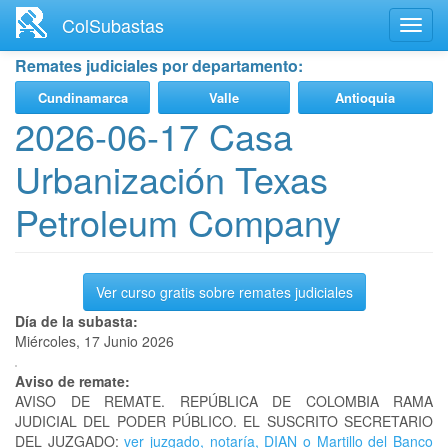
Ir
ColSubastas
Toggl
al
navig
contenido
Remates judiciales por departamento:
principal
Cundinamarca
Valle
Antioquia
2026-06-17 Casa
Urbanización Texas
Petroleum Company
Ver curso gratis sobre remates judiciales
Día de la subasta:
Miércoles, 17 Junio 2026
Aviso de remate:
AVISO DE REMATE. REPÚBLICA DE COLOMBIA RAMA
JUDICIAL DEL PODER PÚBLICO. EL SUSCRITO SECRETARIO
DEL JUZGADO:
ver juzgado, notaría, DIAN o Martillo del Banco