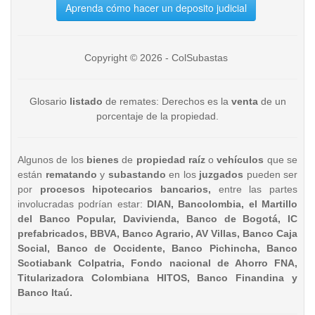
Aprenda cómo hacer un deposito judicial
Copyright © 2026 - ColSubastas
Glosario
listado
de remates: Derechos es la
venta
de un
porcentaje de la propiedad.
Algunos de los
bienes
de
propiedad raíz
o
vehículos
que se
están
rematando
y
subastando
en los
juzgados
pueden ser
por
procesos hipotecarios bancarios,
entre las partes
involucradas podrían estar:
DIAN, Bancolombia, el Martillo
del Banco Popular, Davivienda, Banco de Bogotá, IC
prefabricados, BBVA, Banco Agrario, AV Villas, Banco Caja
Social, Banco de Occidente, Banco Pichincha, Banco
Scotiabank Colpatria, Fondo nacional de Ahorro FNA,
Titularizadora Colombiana HITOS, Banco Finandina y
Banco Itaú.