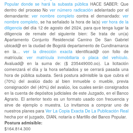
Popular donde se hará la subasta pública
HACE SABER: Que
dentro del proceso No
ver número radicación
adelantado por el
demandante:
ver nombre completo
contra el demandado:
ver
nombre completo
, se ha señalado la hora de la(s)
ver hora de la
diligencia
del día 12 de agosto del 2024, para que tenga lugar la
diligencia de remate del siguiente bien: Se trata de un(a)
Apartamento Conjunto Residencial Camino De San Gabriel
ubicad@ en la ciudad de Bogotá departamento de Cundinamarca
en la…
ver la dirección exacta
identificad@ con folio de
matrícula:
ver matrícula inmobiliaria o placa del vehículo
.
Avaluad@ en la suma de: ($ 235449000.oo). La licitación
comenzará el día y la hora señalados y se cerrará pasada una
hora de pública subasta. Será postura admisible la que cubra el
(70%) del avalúo dado al bien inmueble o mueble, previa
consignación del (40%) del avalúo, los cuales serán consignados
en la cuenta de depósitos judiciales de este Juzgado, en el Banco
Agrario. El anterior texto es un formato usado con frecuencia y
sirve de ejemplo o muestra. Lo invitamos a comprar uno de
nuestros planes para
Ver La Copia Exacta De La Publicación Real
hecha por el juzgado, DIAN, notaría o Martillo del Banco Popular.
Postura admisible:
$164.814.300