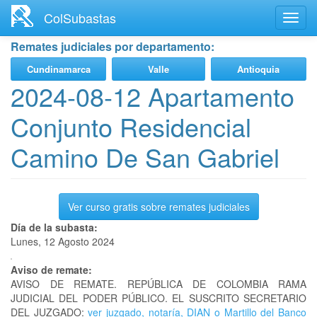
Ir
ColSubastas
Toggl
al
navig
contenido
Remates judiciales por departamento:
principal
Cundinamarca
Valle
Antioquia
2024-08-12 Apartamento
Conjunto Residencial
Camino De San Gabriel
Ver curso gratis sobre remates judiciales
Día de la subasta:
Lunes, 12 Agosto 2024
Aviso de remate:
AVISO DE REMATE. REPÚBLICA DE COLOMBIA RAMA
JUDICIAL DEL PODER PÚBLICO. EL SUSCRITO SECRETARIO
DEL JUZGADO:
ver juzgado, notaría, DIAN o Martillo del Banco