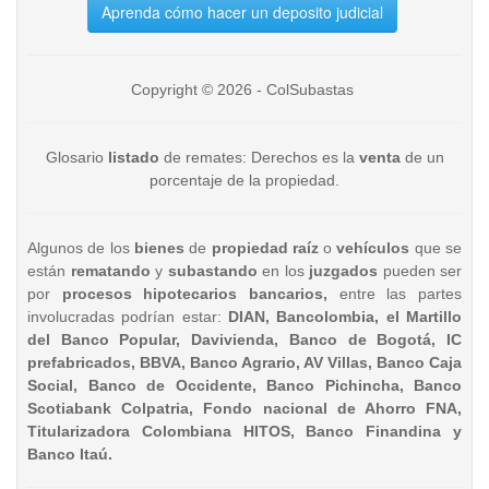
Aprenda cómo hacer un deposito judicial
Copyright © 2026 - ColSubastas
Glosario
listado
de remates: Derechos es la
venta
de un
porcentaje de la propiedad.
Algunos de los
bienes
de
propiedad raíz
o
vehículos
que se
están
rematando
y
subastando
en los
juzgados
pueden ser
por
procesos hipotecarios bancarios,
entre las partes
involucradas podrían estar:
DIAN, Bancolombia, el Martillo
del Banco Popular, Davivienda, Banco de Bogotá, IC
prefabricados, BBVA, Banco Agrario, AV Villas, Banco Caja
Social, Banco de Occidente, Banco Pichincha, Banco
Scotiabank Colpatria, Fondo nacional de Ahorro FNA,
Titularizadora Colombiana HITOS, Banco Finandina y
Banco Itaú.