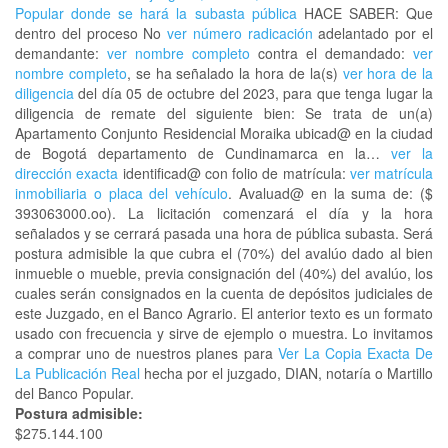
Popular donde se hará la subasta pública
HACE SABER: Que
dentro del proceso No
ver número radicación
adelantado por el
demandante:
ver nombre completo
contra el demandado:
ver
nombre completo
, se ha señalado la hora de la(s)
ver hora de la
diligencia
del día 05 de octubre del 2023, para que tenga lugar la
diligencia de remate del siguiente bien: Se trata de un(a)
Apartamento Conjunto Residencial Moraika ubicad@ en la ciudad
de Bogotá departamento de Cundinamarca en la…
ver la
dirección exacta
identificad@ con folio de matrícula:
ver matrícula
inmobiliaria o placa del vehículo
. Avaluad@ en la suma de: ($
393063000.oo). La licitación comenzará el día y la hora
señalados y se cerrará pasada una hora de pública subasta. Será
postura admisible la que cubra el (70%) del avalúo dado al bien
inmueble o mueble, previa consignación del (40%) del avalúo, los
cuales serán consignados en la cuenta de depósitos judiciales de
este Juzgado, en el Banco Agrario. El anterior texto es un formato
usado con frecuencia y sirve de ejemplo o muestra. Lo invitamos
a comprar uno de nuestros planes para
Ver La Copia Exacta De
La Publicación Real
hecha por el juzgado, DIAN, notaría o Martillo
del Banco Popular.
Postura admisible:
$275.144.100