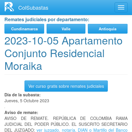
Ir
ColSubastas
Toggl
al
navig
contenido
Remates judiciales por departamento:
principal
Cundinamarca
Valle
Antioquia
2023-10-05 Apartamento
Conjunto Residencial
Moraika
Ver curso gratis sobre remates judiciales
Día de la subasta:
Jueves, 5 Octubre 2023
Aviso de remate:
AVISO DE REMATE. REPÚBLICA DE COLOMBIA RAMA
JUDICIAL DEL PODER PÚBLICO. EL SUSCRITO SECRETARIO
DEL JUZGADO:
ver juzgado, notaría, DIAN o Martillo del Banco