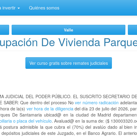
 invertir
Quiénes somos
Valle
upación De Vivienda Parqu
Ver curso gratis sobre remates judiciales
A JUDICIAL DEL PODER PÚBLICO. EL SUSCRITO SECRETARIO D
 SABER: Que dentro del proceso No
ver número radicación
adelanta
 hora de la(s)
ver hora de la diligencia
del día 23 de julio del 2026, par
Parques De Santamaria ubicad@ en la ciudad de Madrid departam
iliaria o placa del vehículo
. Avaluad@ en la suma de: ($ 130003320.oo)
á postura admisible la que cubra el (70%) del avalúo dado al bien i
depósitos judiciales de este Juzgado, en el Banco Agrario. El anteri