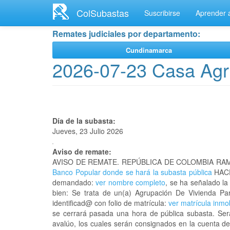
Ir
ColSubastas
Suscribirse
Aprender a
al
contenido
Remates judiciales por departamento:
principal
Cundinamarca
2026-07-23 Casa Agr
Día de la subasta:
Jueves, 23 Julio 2026
Aviso de remate:
AVISO DE REMATE. REPÚBLICA DE COLOMBIA RAM
Banco Popular donde se hará la subasta pública
HACE
demandado:
ver nombre completo
, se ha señalado la
bien: Se trata de un(a) Agrupación De Vivienda 
identificad@ con folio de matrícula:
ver matrícula inmob
se cerrará pasada una hora de pública subasta. Ser
avalúo, los cuales serán consignados en la cuenta de 