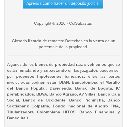
Aprenda cómo hacer un deposito judicial
Copyright © 2026 - ColSubastas
Glosario
listado
de remates: Derechos es la
venta
de un
porcentaje de la propiedad.
Algunos de los
bienes
de
propiedad raíz
o
vehículos
que se
están
rematando
y
subastando
en los
juzgados
pueden ser
por
procesos hipotecarios bancarios,
entre las partes
involucradas podrían estar:
DIAN, Bancolombia, el Martillo
del Banco Popular, Davivienda, Banco de Bogotá, IC
prefabricados, BBVA, Banco Agrario, AV Villas, Banco Caja
Social, Banco de Occidente, Banco Pichincha, Banco
Scotiabank Colpatria, Fondo nacional de Ahorro FNA,
Titularizadora Colombiana HITOS, Banco Finandina y
Banco Itaú.