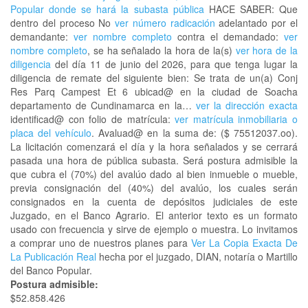
Popular donde se hará la subasta pública
HACE SABER: Que
dentro del proceso No
ver número radicación
adelantado por el
demandante:
ver nombre completo
contra el demandado:
ver
nombre completo
, se ha señalado la hora de la(s)
ver hora de la
diligencia
del día 11 de junio del 2026, para que tenga lugar la
diligencia de remate del siguiente bien: Se trata de un(a) Conj
Res Parq Campest Et 6 ubicad@ en la ciudad de Soacha
departamento de Cundinamarca en la…
ver la dirección exacta
identificad@ con folio de matrícula:
ver matrícula inmobiliaria o
placa del vehículo
. Avaluad@ en la suma de: ($ 75512037.oo).
La licitación comenzará el día y la hora señalados y se cerrará
pasada una hora de pública subasta. Será postura admisible la
que cubra el (70%) del avalúo dado al bien inmueble o mueble,
previa consignación del (40%) del avalúo, los cuales serán
consignados en la cuenta de depósitos judiciales de este
Juzgado, en el Banco Agrario. El anterior texto es un formato
usado con frecuencia y sirve de ejemplo o muestra. Lo invitamos
a comprar uno de nuestros planes para
Ver La Copia Exacta De
La Publicación Real
hecha por el juzgado, DIAN, notaría o Martillo
del Banco Popular.
Postura admisible:
$52.858.426