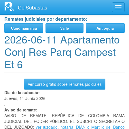
Ir
ColSubastas
Toggl
al
navig
contenido
Remates judiciales por departamento:
principal
Cundinamarca
Valle
Antioquia
2026-06-11 Apartamento
Conj Res Parq Campest
Et 6
Ver curso gratis sobre remates judiciales
Día de la subasta:
Jueves, 11 Junio 2026
Aviso de remate:
AVISO DE REMATE. REPÚBLICA DE COLOMBIA RAMA
JUDICIAL DEL PODER PÚBLICO. EL SUSCRITO SECRETARIO
DEL JUZGADO:
ver juzgado, notaría, DIAN o Martillo del Banco