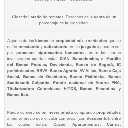
Glosario
listado
de remates: Derechos es la
venta
de un
porcentaje de la propiedad.
Algunos de los
bienes
de
propiedad raíz
o
vehículos
que se
están
rematando
y
subastando
en los
juzgados
pueden ser
por
procesos hipotecarios bancarios,
entre las partes
involucradas podrían estar:
DIAN, Bancolombia, el Martillo
del Banco Popular, Davivienda, Banco de Bogotá, IC
prefabricados, BBVA, Banco Agrario, AV Villas, Banco Caja
Social, Banco de Occidente, Banco Pichincha, Banco
Scotiabank Colpatria, Fondo nacional de Ahorro FNA,
Titularizadora Colombiana HITOS, Banco Finandina y
Banco Itaú.
Puede convertirse en
inversionista
comprando
propiedades
a menor precio que el valor comercial (con
descuento
), entre
las cuales están:
Casas, Apartamentos, Carros,