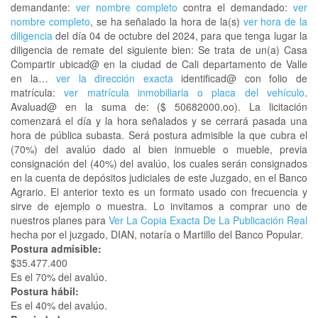
demandante:
ver nombre completo
contra el demandado:
ver
nombre completo
, se ha señalado la hora de la(s)
ver hora de la
diligencia
del día 04 de octubre del 2024, para que tenga lugar la
diligencia de remate del siguiente bien: Se trata de un(a) Casa
Compartir ubicad@ en la ciudad de Cali departamento de Valle
en la…
ver la dirección exacta
identificad@ con folio de
matrícula:
ver matrícula inmobiliaria o placa del vehículo
.
Avaluad@ en la suma de: ($ 50682000.oo). La licitación
comenzará el día y la hora señalados y se cerrará pasada una
hora de pública subasta. Será postura admisible la que cubra el
(70%) del avalúo dado al bien inmueble o mueble, previa
consignación del (40%) del avalúo, los cuales serán consignados
en la cuenta de depósitos judiciales de este Juzgado, en el Banco
Agrario. El anterior texto es un formato usado con frecuencia y
sirve de ejemplo o muestra. Lo invitamos a comprar uno de
nuestros planes para
Ver La Copia Exacta De La Publicación Real
hecha por el juzgado, DIAN, notaría o Martillo del Banco Popular.
Postura admisible:
$35.477.400
Es el 70% del avalúo.
Postura hábil:
Es el 40% del avalúo.