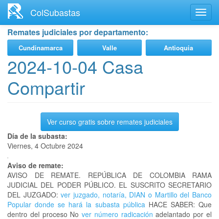
Ir
ColSubastas
Toggl
al
navig
contenido
Remates judiciales por departamento:
principal
Cundinamarca
Valle
Antioquia
2024-10-04 Casa
Compartir
Ver curso gratis sobre remates judiciales
Día de la subasta:
Viernes, 4 Octubre 2024
Aviso de remate:
AVISO DE REMATE. REPÚBLICA DE COLOMBIA RAMA
JUDICIAL DEL PODER PÚBLICO. EL SUSCRITO SECRETARIO
DEL JUZGADO:
ver juzgado, notaría, DIAN o Martillo del Banco
Popular donde se hará la subasta pública
HACE SABER: Que
dentro del proceso No
ver número radicación
adelantado por el